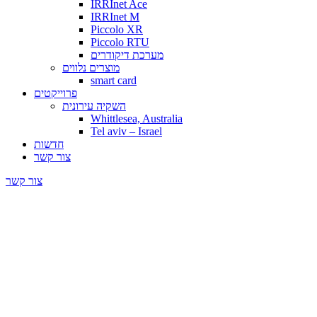
IRRInet Ace
IRRInet M
Piccolo XR
Piccolo RTU
מערכת דיקודרים
מוצרים נלווים
smart card
פרוייקטים
השקיה עירונית
Whittlesea, Australia
Tel aviv – Israel
חדשות
צור קשר
צור קשר