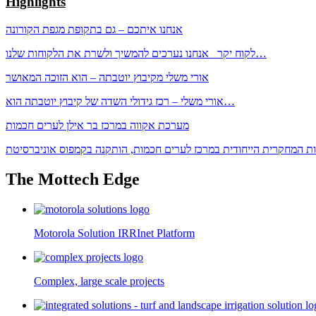
Highlights
אנחנו איתכם – גם בתקופת מגפת הקורונה
לקוח יקר אנחנו נערכים להמשיך ולשרת את הלקוחות שלנו…
אורי משלי מקיבוץ יוטבתה – הוא הזוכה המאושר
אורי משלי – רכז גידולי השדה של קיבוץ יוטבתה הוא…
מערכת אקווה במרכז בר אילן לערים חכמות
The Mottech Edge
Motorola Solution IRRInet Platform
Complex, large scale projects