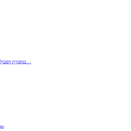
במסגרת הפעילות המחקרית הייחודית במרכז לערים חכמות, הותקנה בקמפוס אוניברסיטת…