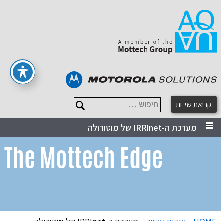
חיפוש …
קריאת שירות
מערכת ה-IRRInet של מוטורולה
The Mottech Edge