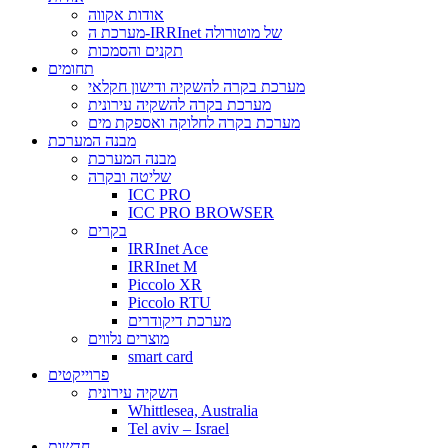
אודות אקווה
מערכת ה-IRRInet של מוטורולה
תקנים והסמכות
תחומים
מערכת בקרה להשקיה ודישון חקלאי
מערכת בקרה להשקיה עירונית
מערכת בקרה לחלוקה ואספקת מים
מבנה המערכת
מבנה המערכת
שליטה ובקרה
ICC PRO
ICC PRO BROWSER
בקרים
IRRInet Ace
IRRInet M
Piccolo XR
Piccolo RTU
מערכת דיקודרים
מוצרים נלווים
smart card
פרוייקטים
השקיה עירונית
Whittlesea, Australia
Tel aviv – Israel
חדשות