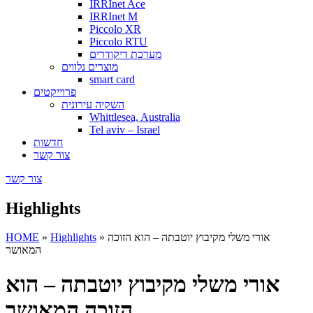
IRRInet Ace
IRRInet M
Piccolo XR
Piccolo RTU
מערכת דיקודרים
מוצרים נלווים
smart card
פרוייקטים
השקיה עירונית
Whittlesea, Australia
Tel aviv – Israel
חדשות
צור קשר
צור קשר
Highlights
אורי משלי מקיבוץ יוטבתה – הוא הזוכה
»
Highlights
»
HOME
המאושר
אורי משלי מקיבוץ יוטבתה – הוא
הזוכה המאושר